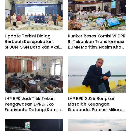
Update Terkini Dialog
Kunker Reses Komisi VI DPR
Berbuah Kesepakatan,
RI Tekankan Transformasi
SPBUN-SGN Batalkan Aksi
BUMN Maritim, Nasim Khan
Nasional Setelah Holding
Kawal Penguatan Sektor
Penuhi Sejumlah Aspirasi
Laut
LHP BPK Jadi Titik Tekan
LHP BPK 2025 Bongkar
Pengawasan DPRD, Eko
Masalah Keuangan
Febriyanto Datangi Komisi
Situbondo, Potensi Miliaran
IV dan Ajak Dewan Kembali
Rupiah Masih Belum
Berpijak pada Dokumen
Terkelola
Resmi Negara