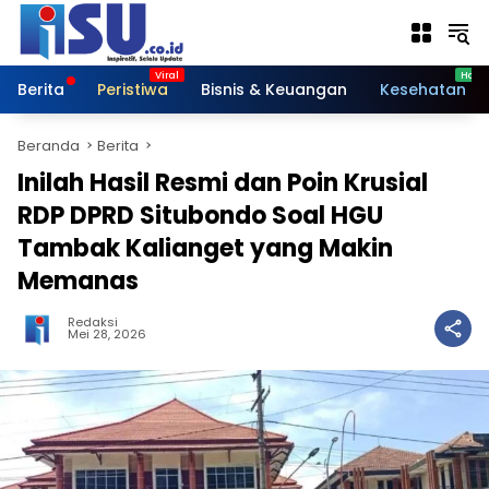
Langsung
ke
konten
Berita
Peristiwa
Bisnis & Keuangan
Kesehatan
Beranda
Berita
Inilah Hasil Resmi dan Poin Krusial
RDP DPRD Situbondo Soal HGU
Tambak Kalianget yang Makin
Memanas
Redaksi
Mei 28, 2026