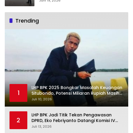
Juni 19, 2026
Trending
LHP BPK 2025 Bongkar Masalah Keuangan
1
Situbondo, Potensi Miliaran Rupiah Masih
Belum Terkelola
Juli 10, 2026
LHP BPK Jadi Titik Tekan Pengawasan
2
DPRD, Eko Febriyanto Datangi Komisi IV
dan Ajak Dewan Kembali Berpijak pada
Juli 13, 2026
Dokumen Resmi Negara