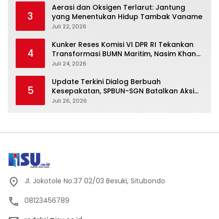
Aerasi dan Oksigen Terlarut: Jantung
3
yang Menentukan Hidup Tambak Vaname
Juli 22, 2026
Kunker Reses Komisi VI DPR RI Tekankan
4
Transformasi BUMN Maritim, Nasim Khan
Kawal Penguatan Sektor Laut
Juli 24, 2026
Update Terkini Dialog Berbuah
5
Kesepakatan, SPBUN-SGN Batalkan Aksi
Nasional Setelah Holding Penuhi Sejumlah
Juli 26, 2026
Aspirasi
Jl. Jokotole No.37 02/03 Besuki, Situbondo
08123456789