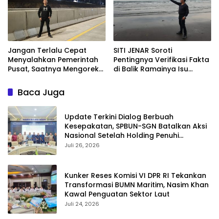
Jangan Terlalu Cepat
SITI JENAR Soroti
Menyalahkan Pemerintah
Pentingnya Verifikasi Fakta
Pusat, Saatnya Mengoreksi
di Balik Ramainya Isu
Tata Kelola Fiskal
Limbah Pantai Tampora
Kabupaten Situbondo.
Baca Juga
Update Terkini Dialog Berbuah
Kesepakatan, SPBUN-SGN Batalkan Aksi
Nasional Setelah Holding Penuhi
Sejumlah Aspirasi
Juli 26, 2026
Kunker Reses Komisi VI DPR RI Tekankan
Transformasi BUMN Maritim, Nasim Khan
Kawal Penguatan Sektor Laut
Juli 24, 2026