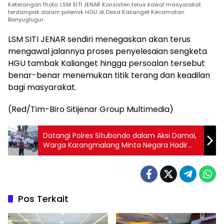
Keterangan fhoto: LSM SITI JENAR Konsisten terus kawal masyarakat
terdampak dalam polemik HGU di Desa Kalianget Kecamatan
Banyuglugur.
LSM SITI JENAR sendiri menegaskan akan terus
mengawal jalannya proses penyelesaian sengketa
HGU tambak Kalianget hingga persoalan tersebut
benar-benar menemukan titik terang dan keadilan
bagi masyarakat.
(Red/Tim-Biro Sitijenar Group Multimedia)
Datangi Polres Situbondo dalam Aksi Damai,
Warga Karangmalang Minta Negara Hadir
Beri Perlindungan
Pos Terkait