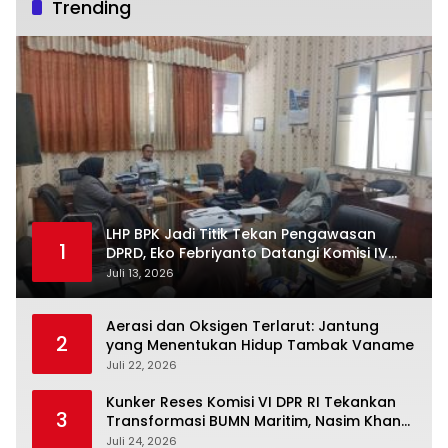
Trending
LHP BPK Jadi Titik Tekan Pengawasan
1
DPRD, Eko Febriyanto Datangi Komisi IV
dan Ajak Dewan Kembali Berpijak pada
Juli 13, 2026
Dokumen Resmi Negara
Aerasi dan Oksigen Terlarut: Jantung
2
yang Menentukan Hidup Tambak Vaname
Juli 22, 2026
Kunker Reses Komisi VI DPR RI Tekankan
3
Transformasi BUMN Maritim, Nasim Khan
Kawal Penguatan Sektor Laut
Juli 24, 2026