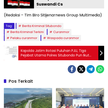
Suswandi Cs
(Redaksi – Tim Biro Sitijenarnews Group Multimedia)
Tag:
Berita Kriminal Situbondo
Berita Kriminal Terkini
Curanmor
Pelaku curanmor
Waspada curanmor
Kapolda Jatim Rotasi Puluhan PJU, Tiga
Pejabat Utama Polres Situbondo Pun Ikut
Dimutasi
Pos Terkait