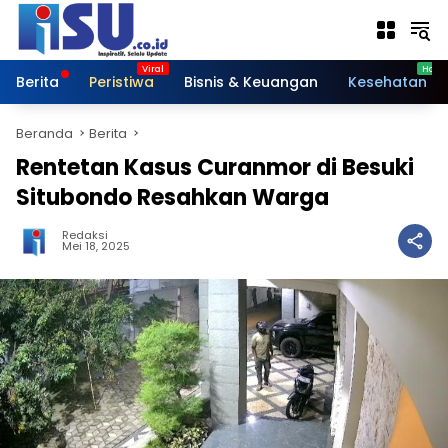
Langsung
ke
konten
Berita
Peristiwa
Bisnis & Keuangan
Kesehatan
Beranda
Berita
Rentetan Kasus Curanmor di Besuki
Situbondo Resahkan Warga
Redaksi
Mei 18, 2025