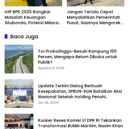
LHP BPK 2025 Bongkar
Jangan Terlalu Cepat
Masalah Keuangan
Menyalahkan Pemerintah
Situbondo, Potensi Miliaran
Pusat, Saatnya Mengoreksi
Rupiah Masih Belum
Tata Kelola Fiskal
Terkelola
Kabupaten Situbondo.
Baca Juga
Tol Probolinggo-Besuki Rampung 100
Persen, Mengapa Belum Dibuka untuk
Publik?
Agustus 8, 2026
Update Terkini Dialog Berbuah
Kesepakatan, SPBUN-SGN Batalkan Aksi
Nasional Setelah Holding Penuhi
Sejumlah Aspirasi
Juli 26, 2026
Kunker Reses Komisi VI DPR RI Tekankan
Transformasi BUMN Maritim, Nasim Khan