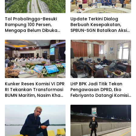
Tol Probolinggo-Besuki
Update Terkini Dialog
Rampung 100 Persen,
Berbuah Kesepakatan,
Mengapa Belum Dibuka
SPBUN-SGN Batalkan Aksi
untuk Publik?
Nasional Setelah Holding
Penuhi Sejumlah Aspirasi
Kunker Reses Komisi VI DPR
LHP BPK Jadi Titik Tekan
RI Tekankan Transformasi
Pengawasan DPRD, Eko
BUMN Maritim, Nasim Khan
Febriyanto Datangi Komisi
Kawal Penguatan Sektor
IV dan Ajak Dewan Kembali
Laut
Berpijak pada Dokumen
Resmi Negara