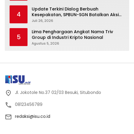
Update Terkini Dialog Berbuah
4
Kesepakatan, SPBUN-SGN Batalkan Aksi
Nasional Setelah Holding Penuhi Sejumlah
Juli 26, 2026
Aspirasi
Lima Penghargaan Angkat Nama Triv
5
Group di Industri Kripto Nasional
Agustus 5, 2026
Jl. Jokotole No.37 02/03 Besuki, Situbondo
08123456789
redaksi@isu.co.id