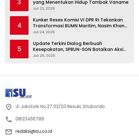
3
yang Menentukan Hidup Tambak Vaname
Juli 22, 2026
Kunker Reses Komisi VI DPR RI Tekankan
4
Transformasi BUMN Maritim, Nasim Khan
Kawal Penguatan Sektor Laut
Juli 24, 2026
Update Terkini Dialog Berbuah
5
Kesepakatan, SPBUN-SGN Batalkan Aksi
Nasional Setelah Holding Penuhi Sejumlah
Juli 26, 2026
Aspirasi
Jl. Jokotole No.37 02/03 Besuki, Situbondo
08123456789
redaksi@isu.co.id