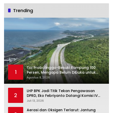
Trending
Tol Probolinggo-Besuki Rampung 100
1
Persen, Mengapa Belum Dibuka untuk
Publik?
Agustus 8, 2026
LHP BPK Jadi Titik Tekan Pengawasan
2
DPRD, Eko Febriyanto Datangi Komisi IV
dan Ajak Dewan Kembali Berpijak pada
Juli 13, 2026
Dokumen Resmi Negara
Aerasi dan Oksigen Terlarut: Jantung