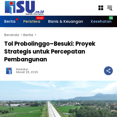
Langsung
ke
konten
Berita
Peristiwa
Bisnis & Keuangan
Kesehatan
Beranda
Berita
Tol Probolinggo–Besuki: Proyek
Strategis untuk Percepatan
Pembangunan
Redaksi
Maret 28, 2025