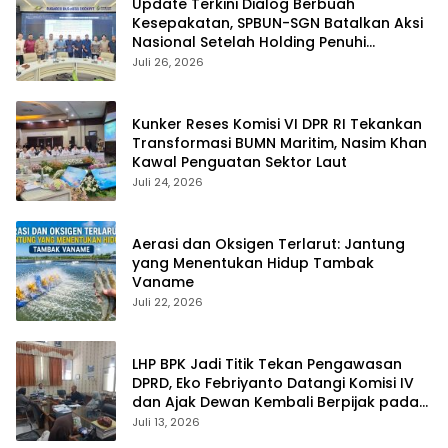
Update Terkini Dialog Berbuah
Kesepakatan, SPBUN-SGN Batalkan Aksi
Nasional Setelah Holding Penuhi
Sejumlah Aspirasi
Juli 26, 2026
Kunker Reses Komisi VI DPR RI Tekankan
Transformasi BUMN Maritim, Nasim Khan
Kawal Penguatan Sektor Laut
Juli 24, 2026
Aerasi dan Oksigen Terlarut: Jantung
yang Menentukan Hidup Tambak
Vaname
Juli 22, 2026
LHP BPK Jadi Titik Tekan Pengawasan
DPRD, Eko Febriyanto Datangi Komisi IV
dan Ajak Dewan Kembali Berpijak pada
Dokumen Resmi Negara
Juli 13, 2026