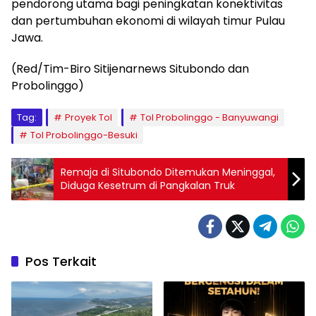
pendorong utama bagi peningkatan konektivitas
dan pertumbuhan ekonomi di wilayah timur Pulau
Jawa.
(Red/Tim-Biro Sitijenarnews Situbondo dan
Probolinggo)
Tag:
Proyek Tol
Tol Probolinggo - Banyuwangi
Tol Probolinggo-Besuki
Remaja di Situbondo Ditemukan Meninggal,
Diduga Kesetrum di Pangkalan Truk
Pos Terkait