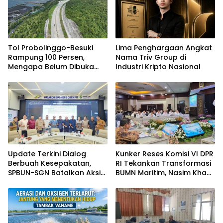
Tol Probolinggo-Besuki
Lima Penghargaan Angkat
Rampung 100 Persen,
Nama Triv Group di
Mengapa Belum Dibuka
Industri Kripto Nasional
untuk Publik?
Update Terkini Dialog
Kunker Reses Komisi VI DPR
Berbuah Kesepakatan,
RI Tekankan Transformasi
SPBUN-SGN Batalkan Aksi
BUMN Maritim, Nasim Khan
Nasional Setelah Holding
Kawal Penguatan Sektor
Penuhi Sejumlah Aspirasi
Laut