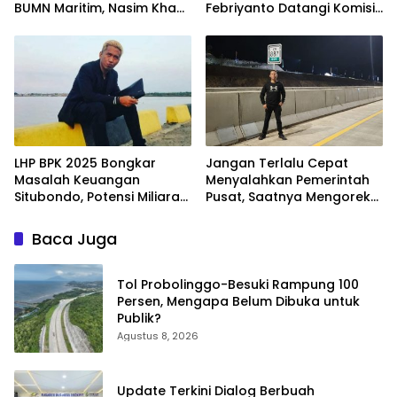
BUMN Maritim, Nasim Khan
Febriyanto Datangi Komisi
Kawal Penguatan Sektor
IV dan Ajak Dewan Kembali
Laut
Berpijak pada Dokumen
Resmi Negara
LHP BPK 2025 Bongkar
Jangan Terlalu Cepat
Masalah Keuangan
Menyalahkan Pemerintah
Situbondo, Potensi Miliaran
Pusat, Saatnya Mengoreksi
Rupiah Masih Belum
Tata Kelola Fiskal
Terkelola
Kabupaten Situbondo.
Baca Juga
Tol Probolinggo-Besuki Rampung 100
Persen, Mengapa Belum Dibuka untuk
Publik?
Agustus 8, 2026
Update Terkini Dialog Berbuah