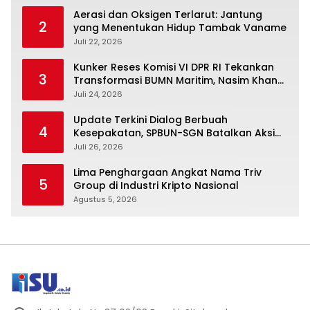
Aerasi dan Oksigen Terlarut: Jantung
2
yang Menentukan Hidup Tambak Vaname
Juli 22, 2026
Kunker Reses Komisi VI DPR RI Tekankan
3
Transformasi BUMN Maritim, Nasim Khan
Kawal Penguatan Sektor Laut
Juli 24, 2026
Update Terkini Dialog Berbuah
4
Kesepakatan, SPBUN-SGN Batalkan Aksi
Nasional Setelah Holding Penuhi Sejumlah
Juli 26, 2026
Aspirasi
Lima Penghargaan Angkat Nama Triv
5
Group di Industri Kripto Nasional
Agustus 5, 2026