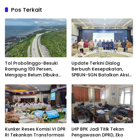
Pos Terkait
Tol Probolinggo-Besuki
Update Terkini Dialog
Rampung 100 Persen,
Berbuah Kesepakatan,
Mengapa Belum Dibuka
SPBUN-SGN Batalkan Aksi
untuk Publik?
Nasional Setelah Holding
Penuhi Sejumlah Aspirasi
Kunker Reses Komisi VI DPR
LHP BPK Jadi Titik Tekan
RI Tekankan Transformasi
Pengawasan DPRD, Eko