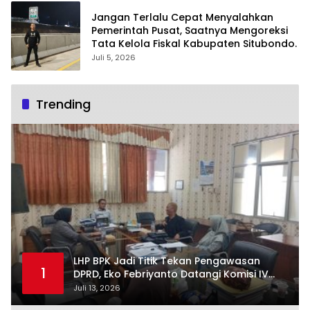
Jangan Terlalu Cepat Menyalahkan
Pemerintah Pusat, Saatnya Mengoreksi
Tata Kelola Fiskal Kabupaten Situbondo.
Juli 5, 2026
Trending
LHP BPK Jadi Titik Tekan Pengawasan
1
DPRD, Eko Febriyanto Datangi Komisi IV
dan Ajak Dewan Kembali Berpijak pada
Juli 13, 2026
Dokumen Resmi Negara