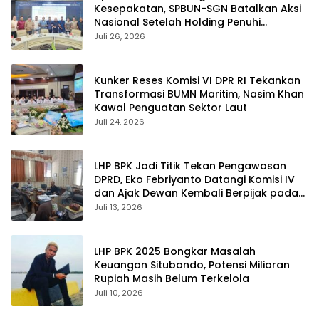
Kesepakatan, SPBUN-SGN Batalkan Aksi
Nasional Setelah Holding Penuhi
Sejumlah Aspirasi
Juli 26, 2026
Kunker Reses Komisi VI DPR RI Tekankan
Transformasi BUMN Maritim, Nasim Khan
Kawal Penguatan Sektor Laut
Juli 24, 2026
LHP BPK Jadi Titik Tekan Pengawasan
DPRD, Eko Febriyanto Datangi Komisi IV
dan Ajak Dewan Kembali Berpijak pada
Dokumen Resmi Negara
Juli 13, 2026
LHP BPK 2025 Bongkar Masalah
Keuangan Situbondo, Potensi Miliaran
Rupiah Masih Belum Terkelola
Juli 10, 2026