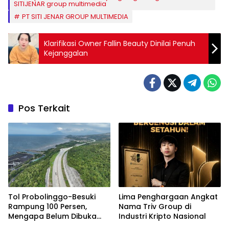
SITIJENAR group multimedia
PT SITI JENAR GROUP MULTIMEDIA
Klarifikasi Owner Fallin Beauty Dinilai Penuh
Kejanggalan
Pos Terkait
Tol Probolinggo-Besuki
Lima Penghargaan Angkat
Rampung 100 Persen,
Nama Triv Group di
Mengapa Belum Dibuka
Industri Kripto Nasional
untuk Publik?