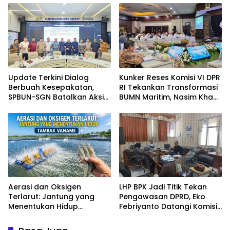
Update Terkini Dialog
Kunker Reses Komisi VI DPR
Berbuah Kesepakatan,
RI Tekankan Transformasi
SPBUN-SGN Batalkan Aksi
BUMN Maritim, Nasim Khan
Nasional Setelah Holding
Kawal Penguatan Sektor
Penuhi Sejumlah Aspirasi
Laut
Aerasi dan Oksigen
LHP BPK Jadi Titik Tekan
Terlarut: Jantung yang
Pengawasan DPRD, Eko
Menentukan Hidup
Febriyanto Datangi Komisi
Tambak Vaname
IV dan Ajak Dewan Kembali
Berpijak pada Dokumen