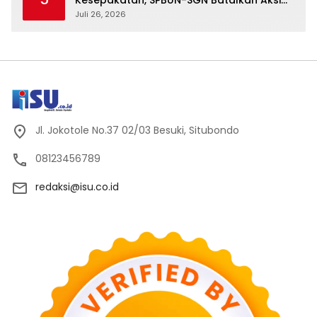
Nasional Setelah Holding Penuhi Sejumlah
Juli 26, 2026
Aspirasi
Jl. Jokotole No.37 02/03 Besuki, Situbondo
08123456789
redaksi@isu.co.id