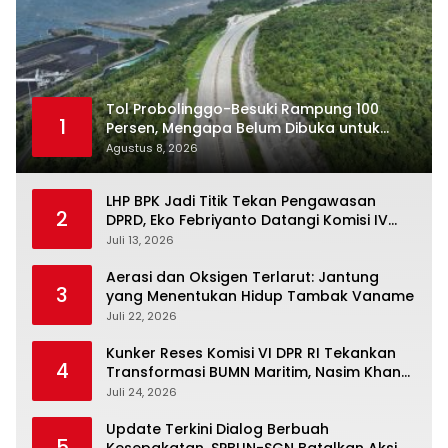
Tol Probolinggo-Besuki Rampung 100
1
Persen, Mengapa Belum Dibuka untuk
Publik?
Agustus 8, 2026
LHP BPK Jadi Titik Tekan Pengawasan
2
DPRD, Eko Febriyanto Datangi Komisi IV
dan Ajak Dewan Kembali Berpijak pada
Juli 13, 2026
Dokumen Resmi Negara
Aerasi dan Oksigen Terlarut: Jantung
3
yang Menentukan Hidup Tambak Vaname
Juli 22, 2026
Kunker Reses Komisi VI DPR RI Tekankan
4
Transformasi BUMN Maritim, Nasim Khan
Kawal Penguatan Sektor Laut
Juli 24, 2026
Update Terkini Dialog Berbuah
5
Kesepakatan, SPBUN-SGN Batalkan Aksi