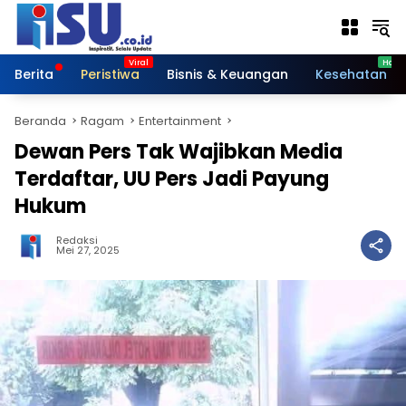
Langsung
ke
konten
Berita
Peristiwa
Bisnis & Keuangan
Kesehatan
Beranda
Ragam
Entertainment
Dewan Pers Tak Wajibkan Media
Terdaftar, UU Pers Jadi Payung
Hukum
Redaksi
Mei 27, 2025