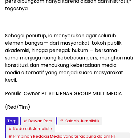
pers dibungkam hanya karena alasan administratif,”
tegasnya.
Sebagai penutup, ia menyerukan agar seluruh
elemen bangsa — dari masyarakat, tokoh publik,
akademisi, hingga penegak hukum — bersama-
sama menjaga ruang kebebasan pers, menghormati
konstitusi, dan mendukung keberadaan media-
media alternatif yang menjadi suara masyarakat
kecil.
Penulis: Owner PT SITIJENAR GROUP MULTIMEDIA
(Red/Tim)
Tag:
Dewan Pers
Kaidah Jurnalistik
Kode etik Jurnalistik
Pimpinan Redaksi Media yang tergabung dalam PT