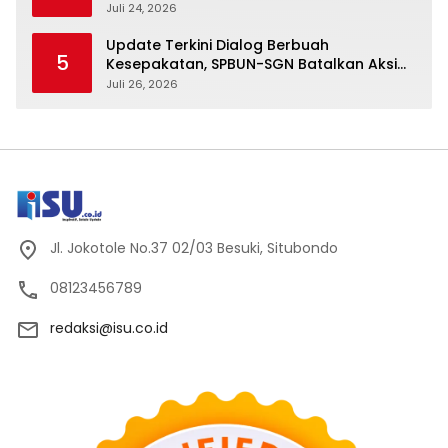
Kawal Penguatan Sektor Laut
Juli 24, 2026
Update Terkini Dialog Berbuah
5
Kesepakatan, SPBUN-SGN Batalkan Aksi
Nasional Setelah Holding Penuhi Sejumlah
Juli 26, 2026
Aspirasi
Jl. Jokotole No.37 02/03 Besuki, Situbondo
08123456789
redaksi@isu.co.id