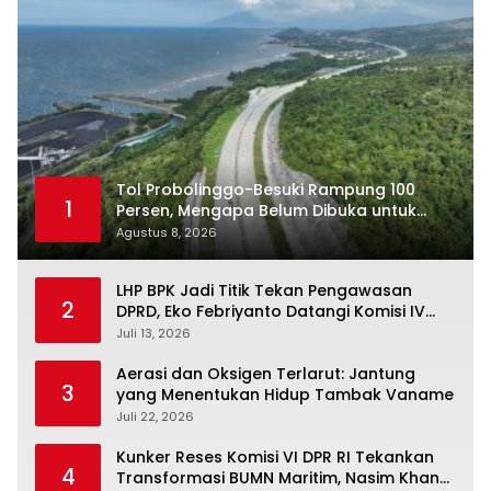
Tol Probolinggo-Besuki Rampung 100
1
Persen, Mengapa Belum Dibuka untuk
Publik?
Agustus 8, 2026
LHP BPK Jadi Titik Tekan Pengawasan
2
DPRD, Eko Febriyanto Datangi Komisi IV
dan Ajak Dewan Kembali Berpijak pada
Juli 13, 2026
Dokumen Resmi Negara
Aerasi dan Oksigen Terlarut: Jantung
3
yang Menentukan Hidup Tambak Vaname
Juli 22, 2026
Kunker Reses Komisi VI DPR RI Tekankan
4
Transformasi BUMN Maritim, Nasim Khan