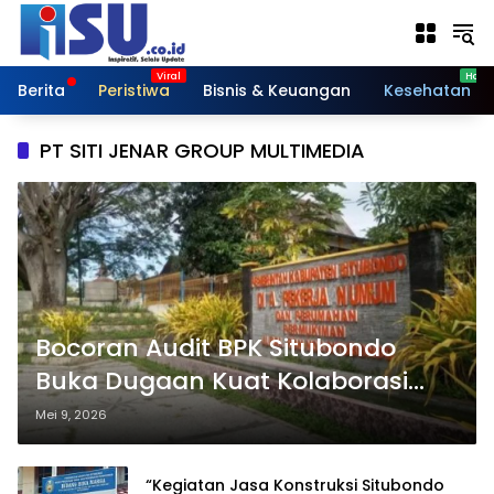
Langsung
ke
konten
Berita
Peristiwa
Bisnis & Keuangan
Kesehatan
PT SITI JENAR GROUP MULTIMEDIA
Bocoran Audit BPK Situbondo
Buka Dugaan Kuat Kolaborasi
Rekanan dan Lingkar Kekuasaan
Mei 9, 2026
“Kegiatan Jasa Konstruksi Situbondo