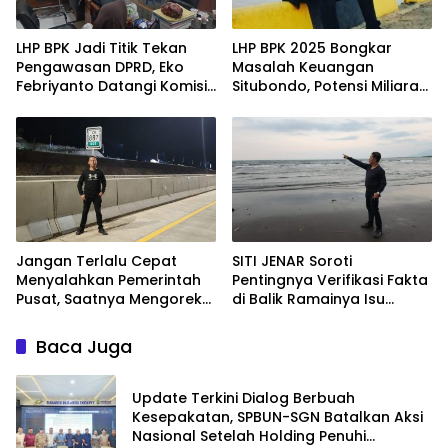
LHP BPK Jadi Titik Tekan
LHP BPK 2025 Bongkar
Pengawasan DPRD, Eko
Masalah Keuangan
Febriyanto Datangi Komisi
Situbondo, Potensi Miliaran
IV dan Ajak Dewan Kembali
Rupiah Masih Belum
Berpijak pada Dokumen
Terkelola
Resmi Negara
Jangan Terlalu Cepat
SITI JENAR Soroti
Menyalahkan Pemerintah
Pentingnya Verifikasi Fakta
Pusat, Saatnya Mengoreksi
di Balik Ramainya Isu
Tata Kelola Fiskal
Limbah Pantai Tampora
Kabupaten Situbondo.
Baca Juga
Update Terkini Dialog Berbuah
Kesepakatan, SPBUN-SGN Batalkan Aksi
Nasional Setelah Holding Penuhi