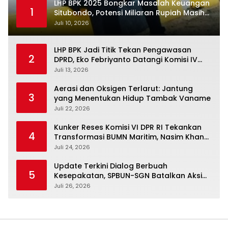
LHP BPK 2025 Bongkar Masalah Keuangan
1
Situbondo, Potensi Miliaran Rupiah Masih
Belum Terkelola
Juli 10, 2026
LHP BPK Jadi Titik Tekan Pengawasan
2
DPRD, Eko Febriyanto Datangi Komisi IV
dan Ajak Dewan Kembali Berpijak pada
Juli 13, 2026
Dokumen Resmi Negara
Aerasi dan Oksigen Terlarut: Jantung
3
yang Menentukan Hidup Tambak Vaname
Juli 22, 2026
Kunker Reses Komisi VI DPR RI Tekankan
4
Transformasi BUMN Maritim, Nasim Khan
Kawal Penguatan Sektor Laut
Juli 24, 2026
Update Terkini Dialog Berbuah
5
Kesepakatan, SPBUN-SGN Batalkan Aksi
Nasional Setelah Holding Penuhi Sejumlah
Juli 26, 2026
Aspirasi