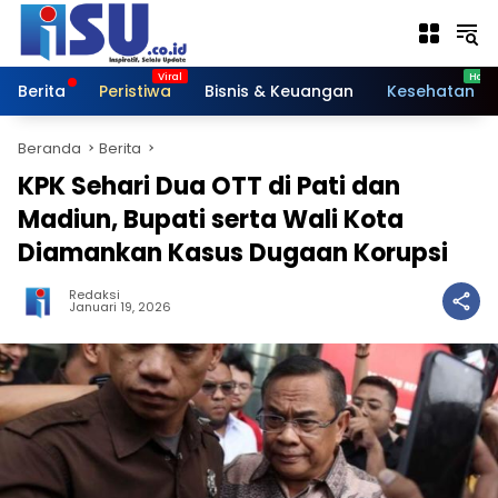
Langsung
ke
konten
Berita
Peristiwa
Bisnis & Keuangan
Kesehatan
Beranda
Berita
KPK Sehari Dua OTT di Pati dan
Madiun, Bupati serta Wali Kota
Diamankan Kasus Dugaan Korupsi
Redaksi
Januari 19, 2026