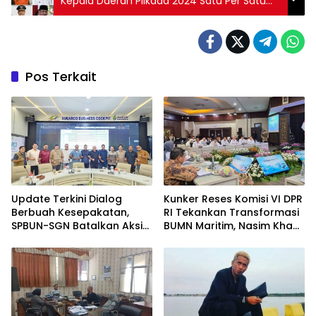
Kepala Daerah Pilkada 2024 Satu Per Satu
Dicokok KPK
Pos Terkait
Update Terkini Dialog
Kunker Reses Komisi VI DPR
Berbuah Kesepakatan,
RI Tekankan Transformasi
SPBUN-SGN Batalkan Aksi
BUMN Maritim, Nasim Khan
Nasional Setelah Holding
Kawal Penguatan Sektor
Penuhi Sejumlah Aspirasi
Laut