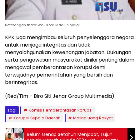
Keterangan fhoto: Wali Kota Madiun Maidi
KPK juga mengimbau seluruh penyelenggara negara
untuk menjaga integritas dan tidak
menyalahgunakan kewenangan jabatan. Dukungan
serta pengawasan masyarakat dinilai penting dalam
mengawal pemberantasan korupsi demi
terwujudnya pemerintahan yang bersih dan
berintegritas.
(Red/Tim – Biro Siti Jenar Group Multimedia)
Tag:
Komisi Pemberantasan korupsi
Korupsi Kepala Daerah
Maling uang Rakyat
Belum Genap Setahun Menjabat, Tujuh