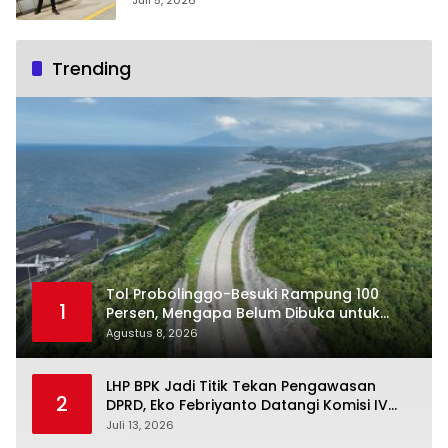
Juli 5, 2026
Trending
Tol Probolinggo-Besuki Rampung 100
1
Persen, Mengapa Belum Dibuka untuk
Publik?
Agustus 8, 2026
LHP BPK Jadi Titik Tekan Pengawasan
2
DPRD, Eko Febriyanto Datangi Komisi IV
dan Ajak Dewan Kembali Berpijak pada
Juli 13, 2026
Dokumen Resmi Negara