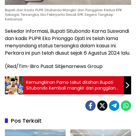
Bupati dan Kadis PUPR Situbondo Mangkir dari Panggilan Kedua KPK
Sebagai Tersangka, Eko Febriyanto Desak KPK Segera Tangkap
Keduanya
Sekedar informasi, Bupati Situbondo Karna Suswandi
dan kadis PUPR Eko Prionggo Djati ini telah lama
menyandang status tersangka dalam kasus ini.
Perkara ini pun telah diusut sejak 6 Agustus 2024 lalu.
(Red/Tim-Biro Pusat Sitijenarnews Group
Kemungkinan Parno takut ditahan Bupati
Situbondo Kembali mangkir dari panggilan
penyidik KPK Siang ini
Pos Terkait