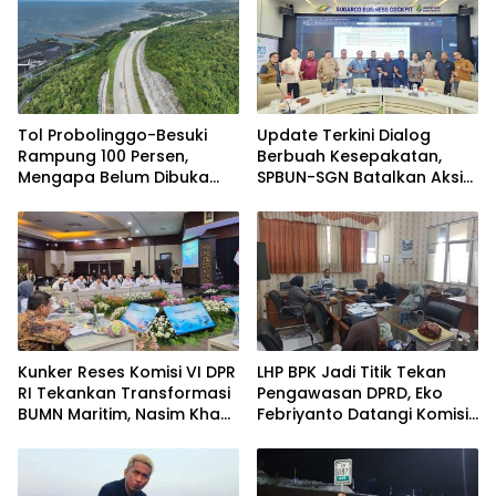
Tol Probolinggo-Besuki
Update Terkini Dialog
Rampung 100 Persen,
Berbuah Kesepakatan,
Mengapa Belum Dibuka
SPBUN-SGN Batalkan Aksi
untuk Publik?
Nasional Setelah Holding
Penuhi Sejumlah Aspirasi
Kunker Reses Komisi VI DPR
LHP BPK Jadi Titik Tekan
RI Tekankan Transformasi
Pengawasan DPRD, Eko
BUMN Maritim, Nasim Khan
Febriyanto Datangi Komisi
Kawal Penguatan Sektor
IV dan Ajak Dewan Kembali
Laut
Berpijak pada Dokumen
Resmi Negara