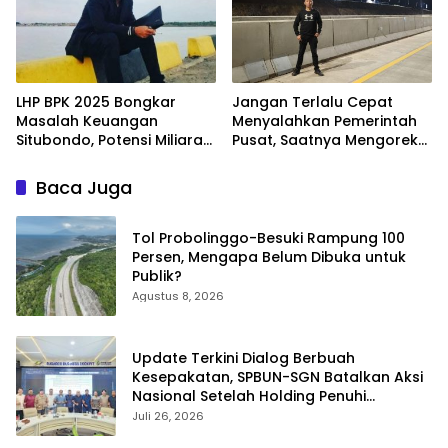
LHP BPK 2025 Bongkar
Jangan Terlalu Cepat
Masalah Keuangan
Menyalahkan Pemerintah
Situbondo, Potensi Miliaran
Pusat, Saatnya Mengoreksi
Rupiah Masih Belum
Tata Kelola Fiskal
Terkelola
Kabupaten Situbondo.
Baca Juga
Tol Probolinggo-Besuki Rampung 100
Persen, Mengapa Belum Dibuka untuk
Publik?
Agustus 8, 2026
Update Terkini Dialog Berbuah
Kesepakatan, SPBUN-SGN Batalkan Aksi
Nasional Setelah Holding Penuhi
Sejumlah Aspirasi
Juli 26, 2026