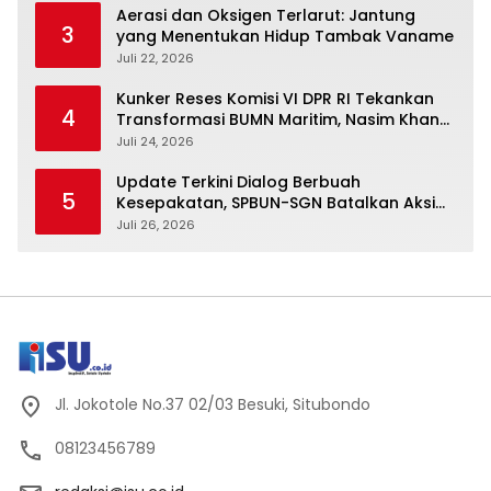
Aerasi dan Oksigen Terlarut: Jantung
3
yang Menentukan Hidup Tambak Vaname
Juli 22, 2026
Kunker Reses Komisi VI DPR RI Tekankan
4
Transformasi BUMN Maritim, Nasim Khan
Kawal Penguatan Sektor Laut
Juli 24, 2026
Update Terkini Dialog Berbuah
5
Kesepakatan, SPBUN-SGN Batalkan Aksi
Nasional Setelah Holding Penuhi Sejumlah
Juli 26, 2026
Aspirasi
Jl. Jokotole No.37 02/03 Besuki, Situbondo
08123456789