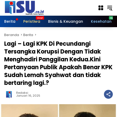
Langsung
ke
konten
Berita
Peristiwa
Bisnis & Keuangan
Kesehatan
Beranda
Berita
Lagi – Lagi KPK Di Pecundangi
Tersangka Korupsi Dengan Tidak
Menghadiri Panggilan Kedua.Kini
Pertanyaan Publik Apakah Benar KPK
Sudah Lemah Syahwat dan tidak
bertaring lagi.?
Redaksi
Januari 16, 2025