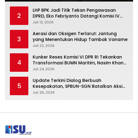
LHP BPK Jadi Titik Tekan Pengawasan
2
DPRD, Eko Febriyanto Datangi Komisi IV
dan Ajak Dewan Kembali Berpijak pada
Juli 13, 2026
Dokumen Resmi Negara
Aerasi dan Oksigen Terlarut: Jantung
3
yang Menentukan Hidup Tambak Vaname
Juli 22, 2026
Kunker Reses Komisi VI DPR RI Tekankan
4
Transformasi BUMN Maritim, Nasim Khan
Kawal Penguatan Sektor Laut
Juli 24, 2026
Update Terkini Dialog Berbuah
5
Kesepakatan, SPBUN-SGN Batalkan Aksi
Nasional Setelah Holding Penuhi Sejumlah
Juli 26, 2026
Aspirasi