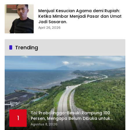
Menjual Kesucian Agama demi Rupiah:
Ketika Mimbar Menjadi Pasar dan Umat
Jadi Sasaran.
April 26, 2026
Trending
Tol Probolinggo-Besuki Rampung 100
1
Persen, Mengapa Belum Dibuka untuk
Publik?
Agustus 8, 2026