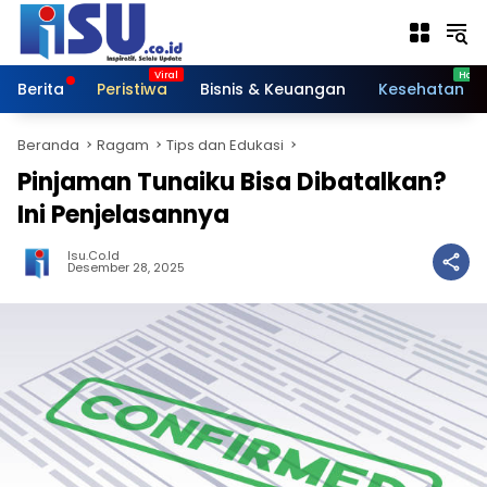
Langsung
ke
konten
Berita
Peristiwa
Bisnis & Keuangan
Kesehatan
Beranda
Ragam
Tips dan Edukasi
Pinjaman Tunaiku Bisa Dibatalkan?
Ini Penjelasannya
Isu.co.id
Desember 28, 2025