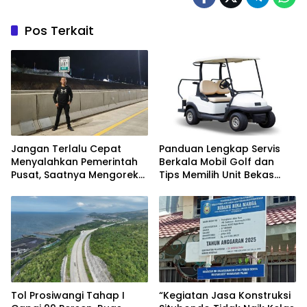
Pos Terkait
Jangan Terlalu Cepat
Panduan Lengkap Servis
Menyalahkan Pemerintah
Berkala Mobil Golf dan
Pusat, Saatnya Mengoreksi
Tips Memilih Unit Bekas
Tata Kelola Fiskal
Berkualitas
Kabupaten Situbondo.
Tol Prosiwangi Tahap I
“Kegiatan Jasa Konstruksi