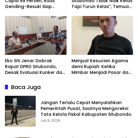
Capai 99 Persen, Ruas
Situbondo Tidak Naik Kelas
Gending–Besuki Siap
Tapi Turun Kelas”, Temuan
Beroperasi Tepat Pada
BPK Ulangi Pola Lama.
Pertengahan 2026
Eko Siti Jenar Dobrak
Menjual Kesucian Agama
Rapat DPRD Situbondo,
demi Rupiah: Ketika
Desak Evaluasi Kunker dan
Mimbar Menjadi Pasar dan
Tegakkan Efisiensi
Umat Jadi Sasaran.
Baca Juga
Jangan Terlalu Cepat Menyalahkan
Pemerintah Pusat, Saatnya Mengoreksi
Tata Kelola Fiskal Kabupaten Situbondo.
Juli 5, 2026