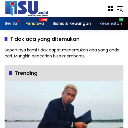
Langsung
ke
konten
Berita
Peristiwa
Bisnis & Keuangan
Kesehatan
Tidak ada yang ditemukan
Sepertinya kami tidak dapat menemukan apa yang anda
cari. Mungkin pencarian bisa membantu.
Trending