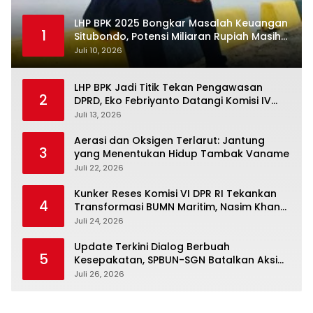
LHP BPK 2025 Bongkar Masalah Keuangan
1
Situbondo, Potensi Miliaran Rupiah Masih
Belum Terkelola
Juli 10, 2026
LHP BPK Jadi Titik Tekan Pengawasan
2
DPRD, Eko Febriyanto Datangi Komisi IV
dan Ajak Dewan Kembali Berpijak pada
Juli 13, 2026
Dokumen Resmi Negara
Aerasi dan Oksigen Terlarut: Jantung
3
yang Menentukan Hidup Tambak Vaname
Juli 22, 2026
Kunker Reses Komisi VI DPR RI Tekankan
4
Transformasi BUMN Maritim, Nasim Khan
Kawal Penguatan Sektor Laut
Juli 24, 2026
Update Terkini Dialog Berbuah
5
Kesepakatan, SPBUN-SGN Batalkan Aksi
Nasional Setelah Holding Penuhi Sejumlah
Juli 26, 2026
Aspirasi