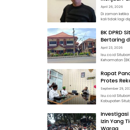
April 26, 2026
Di zaman ketika
kali tidak lagi d
BK DPRD Si
Bertaring 
April 23, 2026
Isu.co.id Situbo
Kehormatan (BK
Rapat Pana
Protes Rek
September 29, 20
Isu.co.id Situb
Kabupaten Situb
Investigas
Izin Yang T
Warga