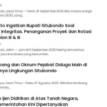
25
ondo, Jawa Timur — Senin, 15 September 2025:Aksi massa warga
nin (8/9), yang…
nto Ingatkan Bupati Situbondo Soal
 Integritas. Penanganan Proyek dan Rotasi
n III & III
5
ondo, Jatim — Jum’at 5 September 2025:Seiring dimulainya
 jasa konstruksi yang bersumber…
bang dan Oknum Pejabat Diduga Main di
knya Lingkungan Situbondo
aya, Jawa Timur – Rabu 27 Agustus 2025: Aktivitas tambang
bondo,…
Ijen Didirikan di Atas Tanah Negara,
Pemerintahan Kini Dipertanyakan