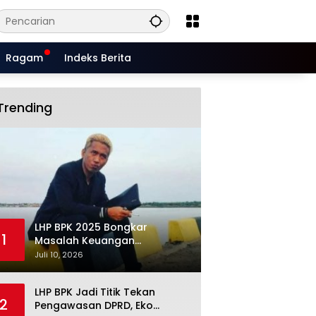
Ragam
Indeks Berita
Trending
LHP BPK 2025 Bongkar
1
Masalah Keuangan
Situbondo, Potensi Miliaran
Juli 10, 2026
Rupiah Masih Belum Terkelola
LHP BPK Jadi Titik Tekan
2
Pengawasan DPRD, Eko