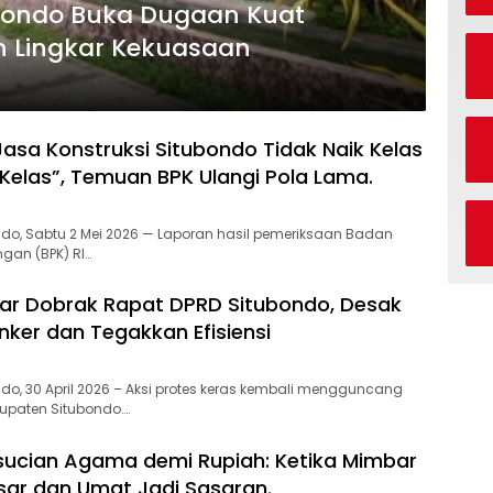
ubondo Buka Dugaan Kuat
n Lingkar Kekuasaan
Jasa Konstruksi Situbondo Tidak Naik Kelas
 Kelas”, Temuan BPK Ulangi Pola Lama.
ondo, Sabtu 2 Mei 2026 — Laporan hasil pemeriksaan Badan
gan (BPK) RI…
enar Dobrak Rapat DPRD Situbondo, Desak
nker dan Tegakkan Efisiensi
ndo, 30 April 2026 – Aksi protes keras kembali mengguncang
upaten Situbondo….
sucian Agama demi Rupiah: Ketika Mimbar
sar dan Umat Jadi Sasaran.