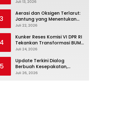
Febriyanto Datangi Komisi IV
Juli 13, 2026
dan Ajak Dewan Kembali
Berpijak pada Dokumen
Aerasi dan Oksigen Terlarut:
3
Resmi Negara
Jantung yang Menentukan
Hidup Tambak Vaname
Juli 22, 2026
Kunker Reses Komisi VI DPR RI
4
Tekankan Transformasi BUMN
Maritim, Nasim Khan Kawal
Juli 24, 2026
Penguatan Sektor Laut
Update Terkini Dialog
5
Berbuah Kesepakatan,
SPBUN-SGN Batalkan Aksi
Juli 26, 2026
Nasional Setelah Holding
Penuhi Sejumlah Aspirasi