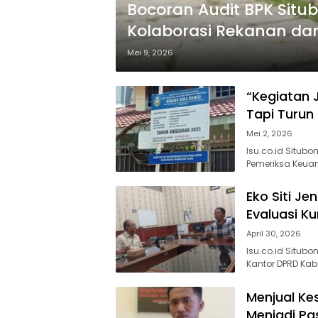
Bocoran Audit BPK Sit
Kolaborasi Rekanan da
Mei 9, 2026
“Kegiatan 
Tapi Turun
Mei 2, 2026
Isu.co.id Situb
Pemeriksa Keuan
Eko Siti J
Evaluasi Ku
April 30, 2026
Isu.co.id Situbo
Kantor DPRD Kab
Menjual Ke
Menjadi Pa