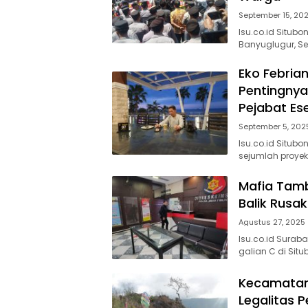
September 15, 20
Isu.co.id Situb
Banyuglugur, Se
Eko Febria
Pentingnya
Pejabat Eselo
September 5, 202
Isu.co.id Situb
sejumlah proyek
Mafia Tam
Balik Rusa
Agustus 27, 2025
Isu.co.id Surab
galian C di Situ
Kecamatan 
Legalitas 