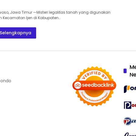
woso, Jawa Timur —Misteri legalitas tanah yang digunakan
n Kecamatan Ijen di Kabupaten…
Selengkapnya
M
N
ubondo