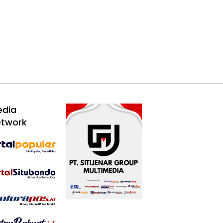
edia
etwork