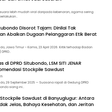
 suara lebih mudah viral daripada kebenaran, agama sering
iperlakukan…
tubondo Disorot Tajam: Dinilai Tak
dan Abaikan Dugaan Pelanggaran Etik Berat
ndo, Jawa Timur – Kamis, 23 April 2026. Kritik terhadap Badan
) DPRD…
s di DPRD Situbondo, LSM SITI JENAR
omendasi Stockpile Sawdust
25
ondo, 29 September 2025 — Suasana rapat di Gedung DPRD
ondo siang ini…
i Stockpile Sawdust di Banyuglugur: Antara
idak Jelas, Bahaya Kesehatan, dan Jeritan