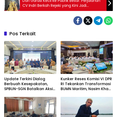
Dari Garasi Kecil ke Pabrik Besar: Perjalanan
CV Indri Berkah Rejeki yang Kini Jadi
Kebanggaan Kabupaten Situbondo
Pos Terkait
Update Terkini Dialog
Kunker Reses Komisi VI DPR
Berbuah Kesepakatan,
RI Tekankan Transformasi
SPBUN-SGN Batalkan Aksi
BUMN Maritim, Nasim Khan
Nasional Setelah Holding
Kawal Penguatan Sektor
Penuhi Sejumlah Aspirasi
Laut