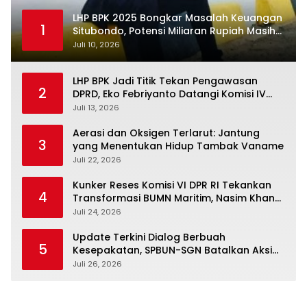
LHP BPK 2025 Bongkar Masalah Keuangan
1
Situbondo, Potensi Miliaran Rupiah Masih
Belum Terkelola
Juli 10, 2026
LHP BPK Jadi Titik Tekan Pengawasan
2
DPRD, Eko Febriyanto Datangi Komisi IV
dan Ajak Dewan Kembali Berpijak pada
Juli 13, 2026
Dokumen Resmi Negara
Aerasi dan Oksigen Terlarut: Jantung
3
yang Menentukan Hidup Tambak Vaname
Juli 22, 2026
Kunker Reses Komisi VI DPR RI Tekankan
4
Transformasi BUMN Maritim, Nasim Khan
Kawal Penguatan Sektor Laut
Juli 24, 2026
Update Terkini Dialog Berbuah
5
Kesepakatan, SPBUN-SGN Batalkan Aksi
Nasional Setelah Holding Penuhi Sejumlah
Juli 26, 2026
Aspirasi