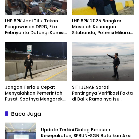
LHP BPK Jadi Titik Tekan
LHP BPK 2025 Bongkar
Pengawasan DPRD, Eko
Masalah Keuangan
Febriyanto Datangi Komisi
Situbondo, Potensi Miliaran
IV dan Ajak Dewan Kembali
Rupiah Masih Belum
Berpijak pada Dokumen
Terkelola
Resmi Negara
Jangan Terlalu Cepat
SITI JENAR Soroti
Menyalahkan Pemerintah
Pentingnya Verifikasi Fakta
Pusat, Saatnya Mengoreksi
di Balik Ramainya Isu
Tata Kelola Fiskal
Limbah Pantai Tampora
Kabupaten Situbondo.
Baca Juga
Update Terkini Dialog Berbuah
Kesepakatan, SPBUN-SGN Batalkan Aksi