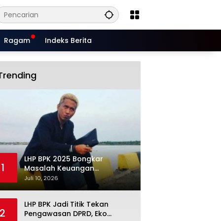
Ragam
Indeks Berita
Trending
LHP BPK 2025 Bongkar
1
Masalah Keuangan
Situbondo, Potensi Miliaran
Juli 10, 2026
Rupiah Masih Belum Terkelola
LHP BPK Jadi Titik Tekan
2
Pengawasan DPRD, Eko