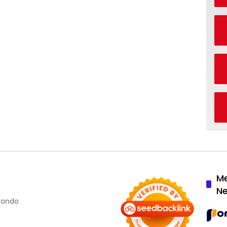
M
N
ubondo