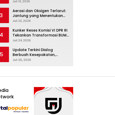
Febriyanto Datangi Komisi IV
Juli 13, 2026
dan Ajak Dewan Kembali
Berpijak pada Dokumen
Aerasi dan Oksigen Terlarut:
3
Resmi Negara
Jantung yang Menentukan
Hidup Tambak Vaname
Juli 22, 2026
Kunker Reses Komisi VI DPR RI
4
Tekankan Transformasi BUMN
Maritim, Nasim Khan Kawal
Juli 24, 2026
Penguatan Sektor Laut
Update Terkini Dialog
5
Berbuah Kesepakatan,
SPBUN-SGN Batalkan Aksi
Juli 26, 2026
Nasional Setelah Holding
Penuhi Sejumlah Aspirasi
edia
etwork