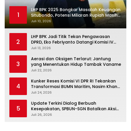
LHP BPK 2025 Bongkar Masalah Keuangan
1
Situbondo, Potensi Miliaran Rupiah Masih
Belum Terkelola
Juli 10, 2026
LHP BPK Jadi Titik Tekan Pengawasan
2
DPRD, Eko Febriyanto Datangi Komisi IV
dan Ajak Dewan Kembali Berpijak pada
Juli 13, 2026
Dokumen Resmi Negara
Aerasi dan Oksigen Terlarut: Jantung
3
yang Menentukan Hidup Tambak Vaname
Juli 22, 2026
Kunker Reses Komisi VI DPR RI Tekankan
4
Transformasi BUMN Maritim, Nasim Khan
Kawal Penguatan Sektor Laut
Juli 24, 2026
Update Terkini Dialog Berbuah
5
Kesepakatan, SPBUN-SGN Batalkan Aksi
Nasional Setelah Holding Penuhi Sejumlah
Juli 26, 2026
Aspirasi