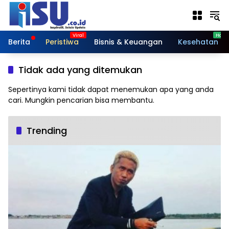
Langsung
ke
konten
Berita
Peristiwa
Bisnis & Keuangan
Kesehatan
Tidak ada yang ditemukan
Sepertinya kami tidak dapat menemukan apa yang anda
cari. Mungkin pencarian bisa membantu.
Trending