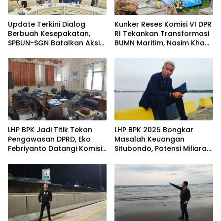
Update Terkini Dialog
Kunker Reses Komisi VI DPR
Berbuah Kesepakatan,
RI Tekankan Transformasi
SPBUN-SGN Batalkan Aksi
BUMN Maritim, Nasim Khan
Nasional Setelah Holding
Kawal Penguatan Sektor
Penuhi Sejumlah Aspirasi
Laut
LHP BPK Jadi Titik Tekan
LHP BPK 2025 Bongkar
Pengawasan DPRD, Eko
Masalah Keuangan
Febriyanto Datangi Komisi
Situbondo, Potensi Miliaran
IV dan Ajak Dewan Kembali
Rupiah Masih Belum
Berpijak pada Dokumen
Terkelola
Resmi Negara