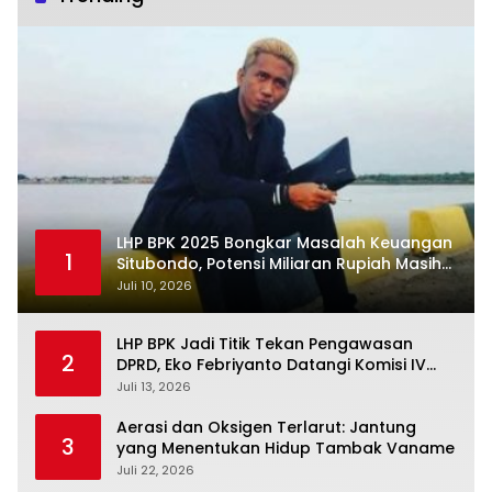
LHP BPK 2025 Bongkar Masalah Keuangan
1
Situbondo, Potensi Miliaran Rupiah Masih
Belum Terkelola
Juli 10, 2026
LHP BPK Jadi Titik Tekan Pengawasan
2
DPRD, Eko Febriyanto Datangi Komisi IV
dan Ajak Dewan Kembali Berpijak pada
Juli 13, 2026
Dokumen Resmi Negara
Aerasi dan Oksigen Terlarut: Jantung
3
yang Menentukan Hidup Tambak Vaname
Juli 22, 2026