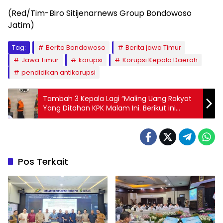
(Red/Tim-Biro Sitijenarnews Group Bondowoso
Jatim)
Tag:
Berita Bondowoso
Berita jawa Timur
Jawa Timur
korupsi
Korupsi Kepala Daerah
pendidikan antikorupsi
Tambah 3 Kepala Lagi “Maling Uang Rakyat
Yang Ditahan KPK Malam Ini. Berikut ini
Keterangan Lengkapnya
Pos Terkait