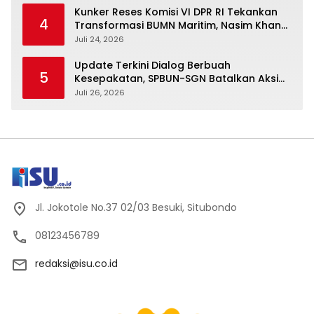
Kunker Reses Komisi VI DPR RI Tekankan
4
Transformasi BUMN Maritim, Nasim Khan
Kawal Penguatan Sektor Laut
Juli 24, 2026
Update Terkini Dialog Berbuah
5
Kesepakatan, SPBUN-SGN Batalkan Aksi
Nasional Setelah Holding Penuhi Sejumlah
Juli 26, 2026
Aspirasi
Jl. Jokotole No.37 02/03 Besuki, Situbondo
08123456789
redaksi@isu.co.id