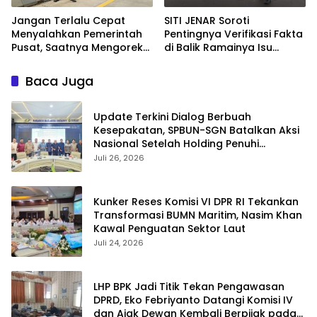
Jangan Terlalu Cepat
SITI JENAR Soroti
Menyalahkan Pemerintah
Pentingnya Verifikasi Fakta
Pusat, Saatnya Mengoreksi
di Balik Ramainya Isu
Tata Kelola Fiskal
Limbah Pantai Tampora
Kabupaten Situbondo.
Baca Juga
Update Terkini Dialog Berbuah
Kesepakatan, SPBUN-SGN Batalkan Aksi
Nasional Setelah Holding Penuhi
Sejumlah Aspirasi
Juli 26, 2026
Kunker Reses Komisi VI DPR RI Tekankan
Transformasi BUMN Maritim, Nasim Khan
Kawal Penguatan Sektor Laut
Juli 24, 2026
LHP BPK Jadi Titik Tekan Pengawasan
DPRD, Eko Febriyanto Datangi Komisi IV
dan Ajak Dewan Kembali Berpijak pada