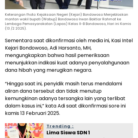
Keterangan fhoto: Kejaksaan Negeri (Kejari) Bondowoso Menjebloskan
mantan wakil bupati (Wabup) Bondowoso Irwan Baktiar Rahmat ke
Lembaga Pemasyarakatan (Lapas) Kelas II-B Bondowoso, Hari ini Kamis
(13 /2 2025).
Sementara saat dikonfirmasi oleh media ini, Kasi Intel
Kejari Bondowoso, Adi Harsanto, MH,
mengungkapkan bahwa hasil pemeriksaan
menunjukkan indikasi kuat adanya penyalahgunaan
dana hibah yang merugikan negara.
“Hingga saat ini, penyidik masih terus mendalami
aliran dana tersebut dan tidak menutup
kemungkinan adanya tersangka lain yang terlibat
dalam kasus ini,” kata Adi saat dikonfirmasi sore ini
kamis 13 Februari 2025.
Trending :
Lima Siswa SDN 1