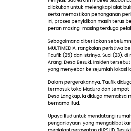
Penyidik Satreskrim Polres Situbon
dilakukan untuk melengkapi alat bu
serta memastikan penanganan perka
ini, proses penyidikan masih terus
peran masing-masing terduga pelak
Sebagaimana diberitakan sebelumny
MULTIMEDIA, rangkaian peristiwa b
Taufik (25) dan istrinya, Suci (23)
Arang, Desa Besuki. Insiden terseb
yang menyebar ke sejumlah lokasi la
Dalam pergerakannya, Taufik didug
termasuk toko Madura dan tempat p
Desa Langkap, ia diduga memaksa 
bernama Ifud.
Upaya Ifud untuk mendatangi rumah
penganiayaan, yang mengakibatkan 
menjalani perawatan di RSUD Besuki