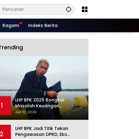
Ragam
Indeks Berita
Trending
LHP BPK 2025 Bongkar
1
Masalah Keuangan
Situbondo, Potensi Miliaran
Juli 10, 2026
Rupiah Masih Belum Terkelola
LHP BPK Jadi Titik Tekan
2
Pengawasan DPRD, Eko