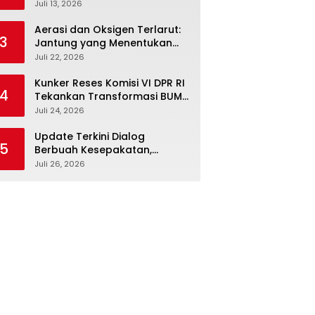
Febriyanto Datangi Komisi IV
Juli 13, 2026
dan Ajak Dewan Kembali
Berpijak pada Dokumen
Aerasi dan Oksigen Terlarut:
3
Resmi Negara
Jantung yang Menentukan
Hidup Tambak Vaname
Juli 22, 2026
Kunker Reses Komisi VI DPR RI
4
Tekankan Transformasi BUMN
Maritim, Nasim Khan Kawal
Juli 24, 2026
Penguatan Sektor Laut
Update Terkini Dialog
5
Berbuah Kesepakatan,
SPBUN-SGN Batalkan Aksi
Juli 26, 2026
Nasional Setelah Holding
Penuhi Sejumlah Aspirasi