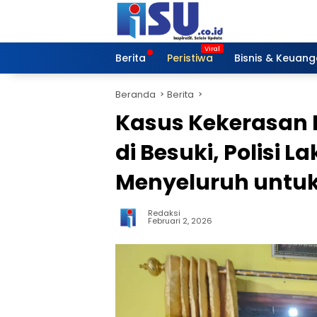
Langsung
ke
konten
Berita
Peristiwa
Bisnis & Keuan
Beranda
Berita
Kasus Kekerasan 
di Besuki, Polisi 
Menyeluruh untuk
Redaksi
Februari 2, 2026