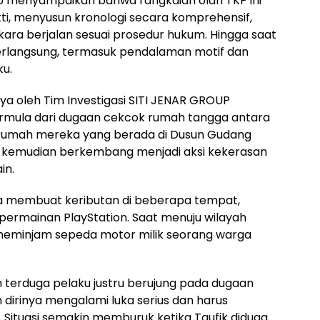
do menyampaikan bahwa rangkaian olah TKP ini
kti, menyusun kronologi secara komprehensif,
ra berjalan sesuai prosedur hukum. Hingga saat
 berlangsung, termasuk pendalaman motif dan
u.
a oleh Tim Investigasi SITI JENAR GROUP
ermula dari dugaan cekcok rumah tangga antara
, di rumah mereka yang berada di Dusun Gudang
ut kemudian berkembang menjadi aksi kekerasan
in.
a membuat keributan di beberapa tempat,
ermainan PlayStation. Saat menuju wilayah
meminjam sepeda motor milik seorang warga
 terduga pelaku justru berujung pada dugaan
dirinya mengalami luka serius dan harus
. Situasi semakin memburuk ketika Taufik diduga