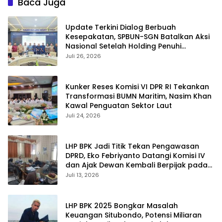
Baca Juga
Update Terkini Dialog Berbuah
Kesepakatan, SPBUN-SGN Batalkan Aksi
Nasional Setelah Holding Penuhi
Sejumlah Aspirasi
Juli 26, 2026
Kunker Reses Komisi VI DPR RI Tekankan
Transformasi BUMN Maritim, Nasim Khan
Kawal Penguatan Sektor Laut
Juli 24, 2026
LHP BPK Jadi Titik Tekan Pengawasan
DPRD, Eko Febriyanto Datangi Komisi IV
dan Ajak Dewan Kembali Berpijak pada
Dokumen Resmi Negara
Juli 13, 2026
LHP BPK 2025 Bongkar Masalah
Keuangan Situbondo, Potensi Miliaran