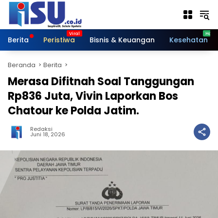
Langsung
ke
konten
Berita
Peristiwa
Bisnis & Keuangan
Kesehatan
Beranda
Berita
Merasa Difitnah Soal Tanggungan
Rp836 Juta, Vivin Laporkan Bos
Chatour ke Polda Jatim.
Redaksi
Juni 18, 2026