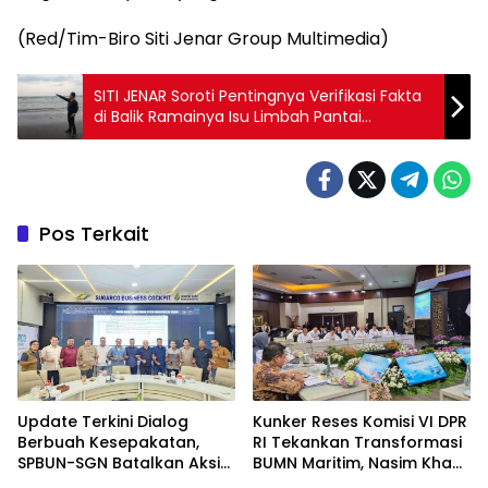
(Red/Tim-Biro Siti Jenar Group Multimedia)
SITI JENAR Soroti Pentingnya Verifikasi Fakta
di Balik Ramainya Isu Limbah Pantai
Tampora
Pos Terkait
Update Terkini Dialog
Kunker Reses Komisi VI DPR
Berbuah Kesepakatan,
RI Tekankan Transformasi
SPBUN-SGN Batalkan Aksi
BUMN Maritim, Nasim Khan
Nasional Setelah Holding
Kawal Penguatan Sektor