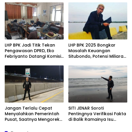
Penuhi Sejumlah Aspirasi
Laut
LHP BPK Jadi Titik Tekan
LHP BPK 2025 Bongkar
Pengawasan DPRD, Eko
Masalah Keuangan
Febriyanto Datangi Komisi
Situbondo, Potensi Miliaran
IV dan Ajak Dewan Kembali
Rupiah Masih Belum
Berpijak pada Dokumen
Terkelola
Resmi Negara
Jangan Terlalu Cepat
SITI JENAR Soroti
Menyalahkan Pemerintah
Pentingnya Verifikasi Fakta
Pusat, Saatnya Mengoreksi
di Balik Ramainya Isu
Tata Kelola Fiskal
Limbah Pantai Tampora
Kabupaten Situbondo.