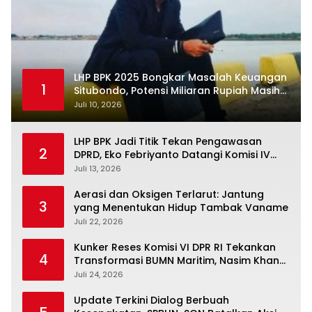
LHP BPK 2025 Bongkar Masalah Keuangan
1
Situbondo, Potensi Miliaran Rupiah Masih
Belum Terkelola
Juli 10, 2026
LHP BPK Jadi Titik Tekan Pengawasan
2
DPRD, Eko Febriyanto Datangi Komisi IV
dan Ajak Dewan Kembali Berpijak pada
Juli 13, 2026
Dokumen Resmi Negara
Aerasi dan Oksigen Terlarut: Jantung
3
yang Menentukan Hidup Tambak Vaname
Juli 22, 2026
Kunker Reses Komisi VI DPR RI Tekankan
4
Transformasi BUMN Maritim, Nasim Khan
Kawal Penguatan Sektor Laut
Juli 24, 2026
Update Terkini Dialog Berbuah