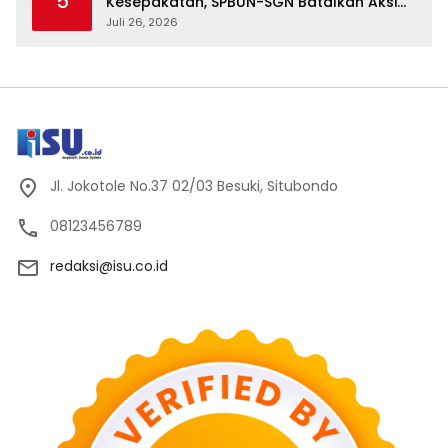
5
Kesepakatan, SPBUN-SGN Batalkan Aksi
Nasional Setelah Holding Penuhi Sejumlah
Juli 26, 2026
Aspirasi
Jl. Jokotole No.37 02/03 Besuki, Situbondo
08123456789
redaksi@isu.co.id