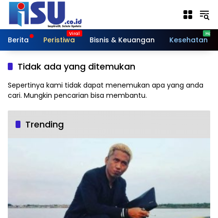
Langsung
ke
konten
Berita
Peristiwa
Bisnis & Keuangan
Kesehatan
Tidak ada yang ditemukan
Sepertinya kami tidak dapat menemukan apa yang anda
cari. Mungkin pencarian bisa membantu.
Trending