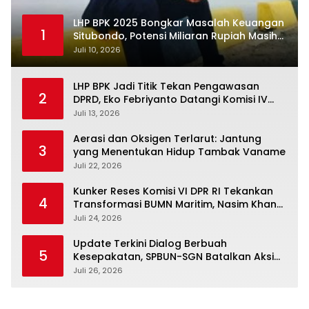
LHP BPK 2025 Bongkar Masalah Keuangan
1
Situbondo, Potensi Miliaran Rupiah Masih
Belum Terkelola
Juli 10, 2026
LHP BPK Jadi Titik Tekan Pengawasan
2
DPRD, Eko Febriyanto Datangi Komisi IV
dan Ajak Dewan Kembali Berpijak pada
Juli 13, 2026
Dokumen Resmi Negara
Aerasi dan Oksigen Terlarut: Jantung
3
yang Menentukan Hidup Tambak Vaname
Juli 22, 2026
Kunker Reses Komisi VI DPR RI Tekankan
4
Transformasi BUMN Maritim, Nasim Khan
Kawal Penguatan Sektor Laut
Juli 24, 2026
Update Terkini Dialog Berbuah
5
Kesepakatan, SPBUN-SGN Batalkan Aksi
Nasional Setelah Holding Penuhi Sejumlah
Juli 26, 2026
Aspirasi