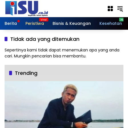
Langsung
ke
konten
Berita
Peristiwa
Bisnis & Keuangan
Kesehatan
Tidak ada yang ditemukan
Sepertinya kami tidak dapat menemukan apa yang anda
cari. Mungkin pencarian bisa membantu.
Trending