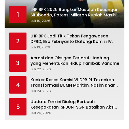
LHP BPK 2025 Bongkar Masalah Keuangan
1
Situbondo, Potensi Miliaran Rupiah Masih
Belum Terkelola
Juli 10, 2026
LHP BPK Jadi Titik Tekan Pengawasan
2
DPRD, Eko Febriyanto Datangi Komisi IV
dan Ajak Dewan Kembali Berpijak pada
Juli 13, 2026
Dokumen Resmi Negara
Aerasi dan Oksigen Terlarut: Jantung
3
yang Menentukan Hidup Tambak Vaname
Juli 22, 2026
Kunker Reses Komisi VI DPR RI Tekankan
4
Transformasi BUMN Maritim, Nasim Khan
Kawal Penguatan Sektor Laut
Juli 24, 2026
Update Terkini Dialog Berbuah
5
Kesepakatan, SPBUN-SGN Batalkan Aksi
Nasional Setelah Holding Penuhi Sejumlah
Juli 26, 2026
Aspirasi