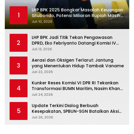
LHP BPK 2025 Bongkar Masalah Keuangan
1
Situbondo, Potensi Miliaran Rupiah Masih
Belum Terkelola
Juli 10, 2026
LHP BPK Jadi Titik Tekan Pengawasan
2
DPRD, Eko Febriyanto Datangi Komisi IV
dan Ajak Dewan Kembali Berpijak pada
Juli 13, 2026
Dokumen Resmi Negara
Aerasi dan Oksigen Terlarut: Jantung
3
yang Menentukan Hidup Tambak Vaname
Juli 22, 2026
Kunker Reses Komisi VI DPR RI Tekankan
4
Transformasi BUMN Maritim, Nasim Khan
Kawal Penguatan Sektor Laut
Juli 24, 2026
Update Terkini Dialog Berbuah
5
Kesepakatan, SPBUN-SGN Batalkan Aksi
Nasional Setelah Holding Penuhi Sejumlah
Juli 26, 2026
Aspirasi