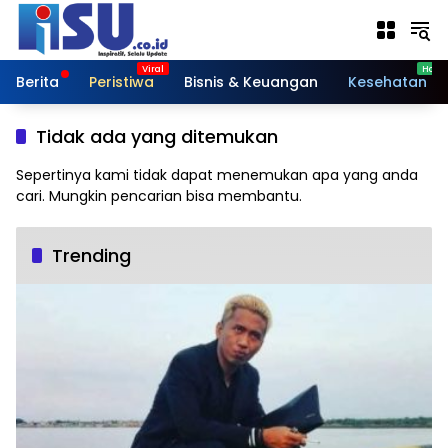
Langsung
ke
konten
Berita
Peristiwa
Bisnis & Keuangan
Kesehatan
Tidak ada yang ditemukan
Sepertinya kami tidak dapat menemukan apa yang anda
cari. Mungkin pencarian bisa membantu.
Trending