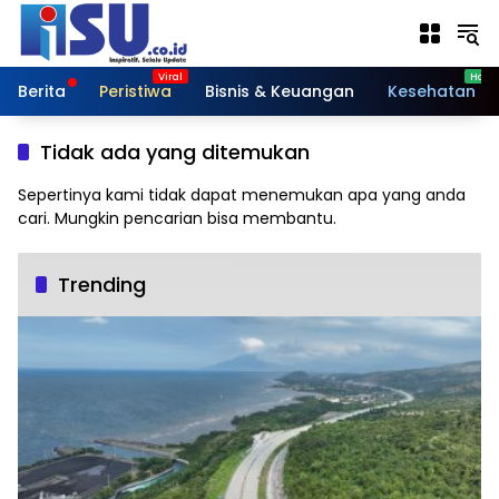
Langsung
ke
konten
Berita
Peristiwa
Bisnis & Keuangan
Kesehatan
Tidak ada yang ditemukan
Sepertinya kami tidak dapat menemukan apa yang anda
cari. Mungkin pencarian bisa membantu.
Trending