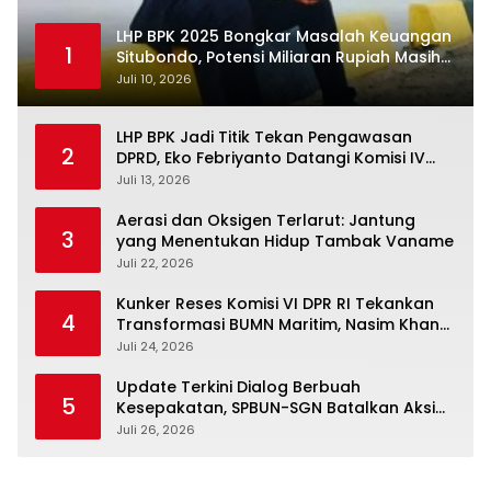
LHP BPK 2025 Bongkar Masalah Keuangan
1
Situbondo, Potensi Miliaran Rupiah Masih
Belum Terkelola
Juli 10, 2026
LHP BPK Jadi Titik Tekan Pengawasan
2
DPRD, Eko Febriyanto Datangi Komisi IV
dan Ajak Dewan Kembali Berpijak pada
Juli 13, 2026
Dokumen Resmi Negara
Aerasi dan Oksigen Terlarut: Jantung
3
yang Menentukan Hidup Tambak Vaname
Juli 22, 2026
Kunker Reses Komisi VI DPR RI Tekankan
4
Transformasi BUMN Maritim, Nasim Khan
Kawal Penguatan Sektor Laut
Juli 24, 2026
Update Terkini Dialog Berbuah
5
Kesepakatan, SPBUN-SGN Batalkan Aksi
Nasional Setelah Holding Penuhi Sejumlah
Juli 26, 2026
Aspirasi