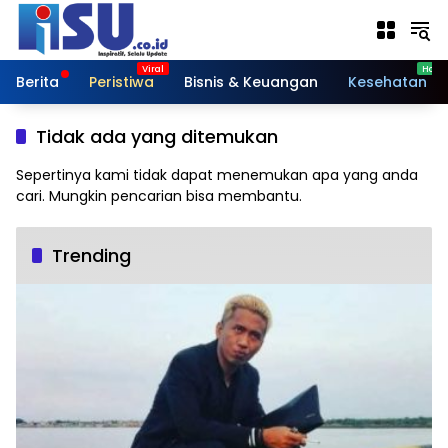
Langsung
ke
konten
Berita
Peristiwa
Bisnis & Keuangan
Kesehatan
Tidak ada yang ditemukan
Sepertinya kami tidak dapat menemukan apa yang anda
cari. Mungkin pencarian bisa membantu.
Trending