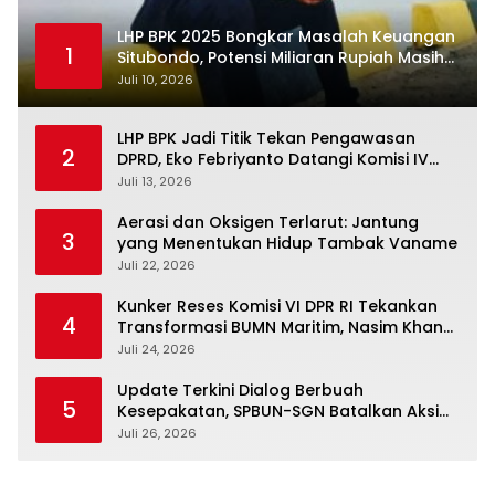
LHP BPK 2025 Bongkar Masalah Keuangan
1
Situbondo, Potensi Miliaran Rupiah Masih
Belum Terkelola
Juli 10, 2026
LHP BPK Jadi Titik Tekan Pengawasan
2
DPRD, Eko Febriyanto Datangi Komisi IV
dan Ajak Dewan Kembali Berpijak pada
Juli 13, 2026
Dokumen Resmi Negara
Aerasi dan Oksigen Terlarut: Jantung
3
yang Menentukan Hidup Tambak Vaname
Juli 22, 2026
Kunker Reses Komisi VI DPR RI Tekankan
4
Transformasi BUMN Maritim, Nasim Khan
Kawal Penguatan Sektor Laut
Juli 24, 2026
Update Terkini Dialog Berbuah
5
Kesepakatan, SPBUN-SGN Batalkan Aksi
Nasional Setelah Holding Penuhi Sejumlah
Juli 26, 2026
Aspirasi