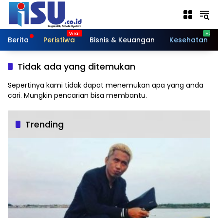
Langsung
ke
konten
Berita
Peristiwa
Bisnis & Keuangan
Kesehatan
Tidak ada yang ditemukan
Sepertinya kami tidak dapat menemukan apa yang anda
cari. Mungkin pencarian bisa membantu.
Trending