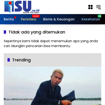
Langsung
ke
konten
Berita
Peristiwa
Bisnis & Keuangan
Kesehatan
Tidak ada yang ditemukan
Sepertinya kami tidak dapat menemukan apa yang anda
cari. Mungkin pencarian bisa membantu.
Trending