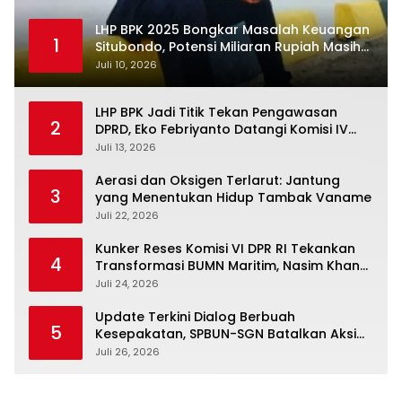
LHP BPK 2025 Bongkar Masalah Keuangan
1
Situbondo, Potensi Miliaran Rupiah Masih
Belum Terkelola
Juli 10, 2026
LHP BPK Jadi Titik Tekan Pengawasan
2
DPRD, Eko Febriyanto Datangi Komisi IV
dan Ajak Dewan Kembali Berpijak pada
Juli 13, 2026
Dokumen Resmi Negara
Aerasi dan Oksigen Terlarut: Jantung
3
yang Menentukan Hidup Tambak Vaname
Juli 22, 2026
Kunker Reses Komisi VI DPR RI Tekankan
4
Transformasi BUMN Maritim, Nasim Khan
Kawal Penguatan Sektor Laut
Juli 24, 2026
Update Terkini Dialog Berbuah
5
Kesepakatan, SPBUN-SGN Batalkan Aksi
Nasional Setelah Holding Penuhi Sejumlah
Juli 26, 2026
Aspirasi