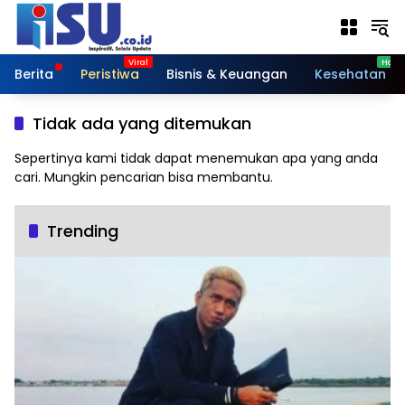
Langsung
ke
konten
Berita
Peristiwa
Bisnis & Keuangan
Kesehatan
Tidak ada yang ditemukan
Sepertinya kami tidak dapat menemukan apa yang anda
cari. Mungkin pencarian bisa membantu.
Trending