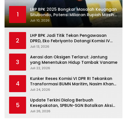
LHP BPK 2025 Bongkar Masalah Keuangan
1
Situbondo, Potensi Miliaran Rupiah Masih
Belum Terkelola
Juli 10, 2026
LHP BPK Jadi Titik Tekan Pengawasan
2
DPRD, Eko Febriyanto Datangi Komisi IV
dan Ajak Dewan Kembali Berpijak pada
Juli 13, 2026
Dokumen Resmi Negara
Aerasi dan Oksigen Terlarut: Jantung
3
yang Menentukan Hidup Tambak Vaname
Juli 22, 2026
Kunker Reses Komisi VI DPR RI Tekankan
4
Transformasi BUMN Maritim, Nasim Khan
Kawal Penguatan Sektor Laut
Juli 24, 2026
Update Terkini Dialog Berbuah
5
Kesepakatan, SPBUN-SGN Batalkan Aksi
Nasional Setelah Holding Penuhi Sejumlah
Juli 26, 2026
Aspirasi