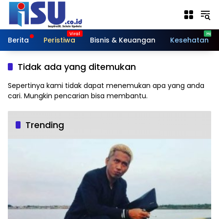
Langsung
ke
konten
Berita
Peristiwa
Bisnis & Keuangan
Kesehatan
Tidak ada yang ditemukan
Sepertinya kami tidak dapat menemukan apa yang anda
cari. Mungkin pencarian bisa membantu.
Trending