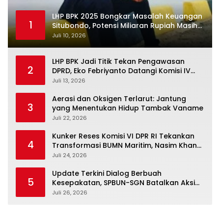
LHP BPK 2025 Bongkar Masalah Keuangan
1
Situbondo, Potensi Miliaran Rupiah Masih
Belum Terkelola
Juli 10, 2026
LHP BPK Jadi Titik Tekan Pengawasan
2
DPRD, Eko Febriyanto Datangi Komisi IV
dan Ajak Dewan Kembali Berpijak pada
Juli 13, 2026
Dokumen Resmi Negara
Aerasi dan Oksigen Terlarut: Jantung
3
yang Menentukan Hidup Tambak Vaname
Juli 22, 2026
Kunker Reses Komisi VI DPR RI Tekankan
4
Transformasi BUMN Maritim, Nasim Khan
Kawal Penguatan Sektor Laut
Juli 24, 2026
Update Terkini Dialog Berbuah
5
Kesepakatan, SPBUN-SGN Batalkan Aksi
Nasional Setelah Holding Penuhi Sejumlah
Juli 26, 2026
Aspirasi