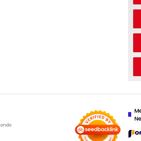
M
N
ubondo