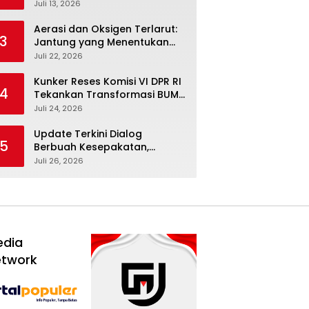
Febriyanto Datangi Komisi IV
Juli 13, 2026
dan Ajak Dewan Kembali
Berpijak pada Dokumen
Aerasi dan Oksigen Terlarut:
3
Resmi Negara
Jantung yang Menentukan
Hidup Tambak Vaname
Juli 22, 2026
Kunker Reses Komisi VI DPR RI
4
Tekankan Transformasi BUMN
Maritim, Nasim Khan Kawal
Juli 24, 2026
Penguatan Sektor Laut
Update Terkini Dialog
5
Berbuah Kesepakatan,
SPBUN-SGN Batalkan Aksi
Juli 26, 2026
Nasional Setelah Holding
Penuhi Sejumlah Aspirasi
edia
etwork