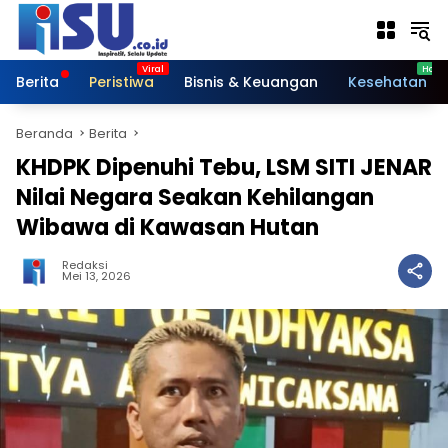
Langsung
ke
konten
Berita
Peristiwa
Bisnis & Keuangan
Kesehatan
Beranda
Berita
KHDPK Dipenuhi Tebu, LSM SITI JENAR
Nilai Negara Seakan Kehilangan
Wibawa di Kawasan Hutan
Redaksi
Mei 13, 2026