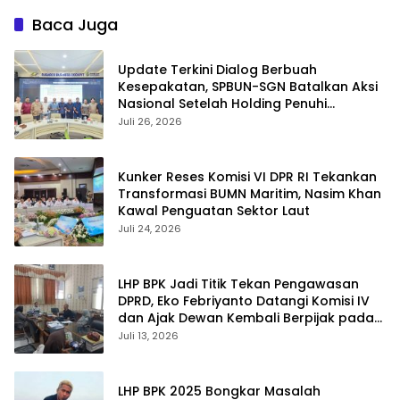
Kabupaten Situbondo.
Baca Juga
Update Terkini Dialog Berbuah
Kesepakatan, SPBUN-SGN Batalkan Aksi
Nasional Setelah Holding Penuhi
Sejumlah Aspirasi
Juli 26, 2026
Kunker Reses Komisi VI DPR RI Tekankan
Transformasi BUMN Maritim, Nasim Khan
Kawal Penguatan Sektor Laut
Juli 24, 2026
LHP BPK Jadi Titik Tekan Pengawasan
DPRD, Eko Febriyanto Datangi Komisi IV
dan Ajak Dewan Kembali Berpijak pada
Dokumen Resmi Negara
Juli 13, 2026
LHP BPK 2025 Bongkar Masalah