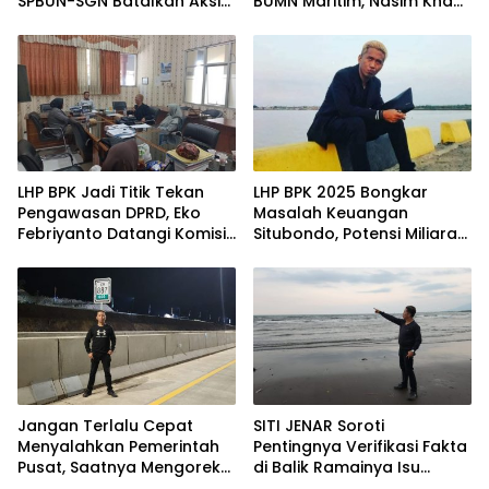
SPBUN-SGN Batalkan Aksi
BUMN Maritim, Nasim Khan
Nasional Setelah Holding
Kawal Penguatan Sektor
Penuhi Sejumlah Aspirasi
Laut
LHP BPK Jadi Titik Tekan
LHP BPK 2025 Bongkar
Pengawasan DPRD, Eko
Masalah Keuangan
Febriyanto Datangi Komisi
Situbondo, Potensi Miliaran
IV dan Ajak Dewan Kembali
Rupiah Masih Belum
Berpijak pada Dokumen
Terkelola
Resmi Negara
Jangan Terlalu Cepat
SITI JENAR Soroti
Menyalahkan Pemerintah
Pentingnya Verifikasi Fakta
Pusat, Saatnya Mengoreksi
di Balik Ramainya Isu
Tata Kelola Fiskal
Limbah Pantai Tampora