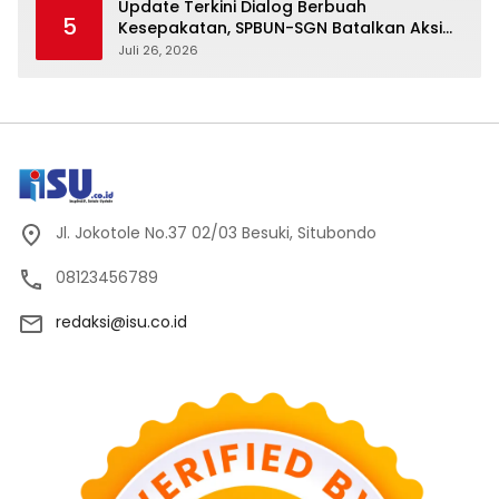
Update Terkini Dialog Berbuah
5
Kesepakatan, SPBUN-SGN Batalkan Aksi
Nasional Setelah Holding Penuhi Sejumlah
Juli 26, 2026
Aspirasi
Jl. Jokotole No.37 02/03 Besuki, Situbondo
08123456789
redaksi@isu.co.id