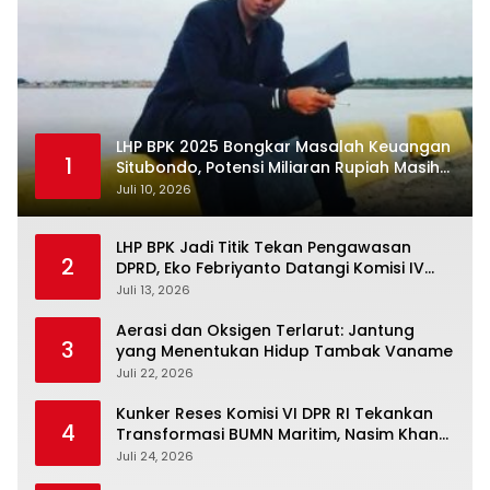
LHP BPK 2025 Bongkar Masalah Keuangan
1
Situbondo, Potensi Miliaran Rupiah Masih
Belum Terkelola
Juli 10, 2026
LHP BPK Jadi Titik Tekan Pengawasan
2
DPRD, Eko Febriyanto Datangi Komisi IV
dan Ajak Dewan Kembali Berpijak pada
Juli 13, 2026
Dokumen Resmi Negara
Aerasi dan Oksigen Terlarut: Jantung
3
yang Menentukan Hidup Tambak Vaname
Juli 22, 2026
Kunker Reses Komisi VI DPR RI Tekankan
4
Transformasi BUMN Maritim, Nasim Khan
Kawal Penguatan Sektor Laut
Juli 24, 2026