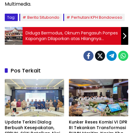
Multimedia.
Tag:
Berita Situbondo
Perhutani KPH Bondowoso
Diduga Bermodus, Oknum Pengasuh Ponpes
Kapongan Dilaporkan atas Hilangnya
Santriwati nya.
Pos Terkait
Update Terkini Dialog
Kunker Reses Komisi VI DPR
Berbuah Kesepakatan,
RI Tekankan Transformasi