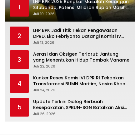
LHP BPK 2025 Bongkar Masalah Keuangan
1
Situbondo, Potensi Miliaran Rupiah Masih
Belum Terkelola
Juli 10, 2026
LHP BPK Jadi Titik Tekan Pengawasan
2
DPRD, Eko Febriyanto Datangi Komisi IV
dan Ajak Dewan Kembali Berpijak pada
Juli 13, 2026
Dokumen Resmi Negara
Aerasi dan Oksigen Terlarut: Jantung
3
yang Menentukan Hidup Tambak Vaname
Juli 22, 2026
Kunker Reses Komisi VI DPR RI Tekankan
4
Transformasi BUMN Maritim, Nasim Khan
Kawal Penguatan Sektor Laut
Juli 24, 2026
Update Terkini Dialog Berbuah
5
Kesepakatan, SPBUN-SGN Batalkan Aksi
Nasional Setelah Holding Penuhi Sejumlah
Juli 26, 2026
Aspirasi