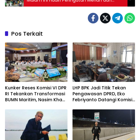
Khidmat
Pos Terkait
Kunker Reses Komisi VI DPR
LHP BPK Jadi Titik Tekan
RI Tekankan Transformasi
Pengawasan DPRD, Eko
BUMN Maritim, Nasim Khan
Febriyanto Datangi Komisi
Kawal Penguatan Sektor
IV dan Ajak Dewan Kembali
Laut
Berpijak pada Dokumen
Resmi Negara