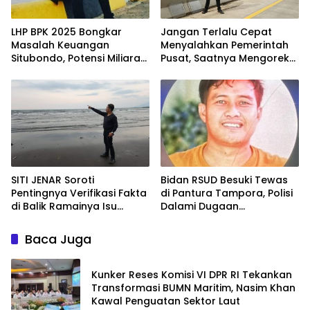
LHP BPK 2025 Bongkar
Jangan Terlalu Cepat
Masalah Keuangan
Menyalahkan Pemerintah
Situbondo, Potensi Miliaran
Pusat, Saatnya Mengoreksi
Rupiah Masih Belum
Tata Kelola Fiskal
Terkelola
Kabupaten Situbondo.
SITI JENAR Soroti
Bidan RSUD Besuki Tewas
Pentingnya Verifikasi Fakta
di Pantura Tampora, Polisi
di Balik Ramainya Isu
Dalami Dugaan
Limbah Pantai Tampora
Pembunuhan oleh
Suaminya Sendiri
Baca Juga
Kunker Reses Komisi VI DPR RI Tekankan
Transformasi BUMN Maritim, Nasim Khan
Kawal Penguatan Sektor Laut