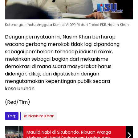
Keterangan fhoto: Anggota Komisi VI DPR RI dari Fraksi PKB, Nasim Khan
Dengan pernyataan ini, Nasim Khan berharap
wacana gerbong merokok tidak lagi dipandang
sebagai pembelaan terhadap industri rokok,
melainkan sebagai bagian dari mekanisme
demokrasi di mana suara masyarakat harus
didengar, dikaji, dan diputuskan dengan
mengutamakan kepentingan publik secara
keseluruhan.
(Red/Tim)
Tag:
Nashim Khan
Maulid Nabi di Situbondo, Ribuan Warga
Malam Ini Hadiri Peringatan Meriah dan