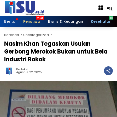
Langsung
ke
konten
Berita
Peristiwa
Bisnis & Keuangan
Kesehatan
Beranda
Uncategorized
Nasim Khan Tegaskan Usulan
Gerbong Merokok Bukan untuk Bela
Industri Rokok
Redaksi
Agustus 22, 2025