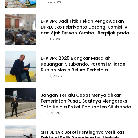
Juli 24, 2026
LHP BPK Jadi Titik Tekan Pengawasan
DPRD, Eko Febriyanto Datangi Komisi IV
dan Ajak Dewan Kembali Berpijak pada
Dokumen Resmi Negara
Juli 13, 2026
LHP BPK 2025 Bongkar Masalah
Keuangan Situbondo, Potensi Miliaran
Rupiah Masih Belum Terkelola
Juli 10, 2026
Jangan Terlalu Cepat Menyalahkan
Pemerintah Pusat, Saatnya Mengoreksi
Tata Kelola Fiskal Kabupaten Situbondo.
Juli 5, 2026
SITI JENAR Soroti Pentingnya Verifikasi
Fakta di Balik Ramainya Isu Limbah