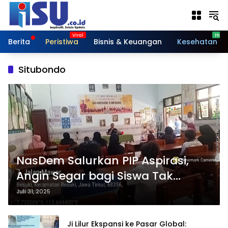
Langsung
ke
konten
Berita
Peristiwa
Bisnis & Keuangan
Kesehatan
Situbondo
NasDem Salurkan PIP Aspirasi,
Angin Segar bagi Siswa Tak
Mampu di Situbondo
Juli 31, 2025
Ji Lilur Ekspansi ke Pasar Global: