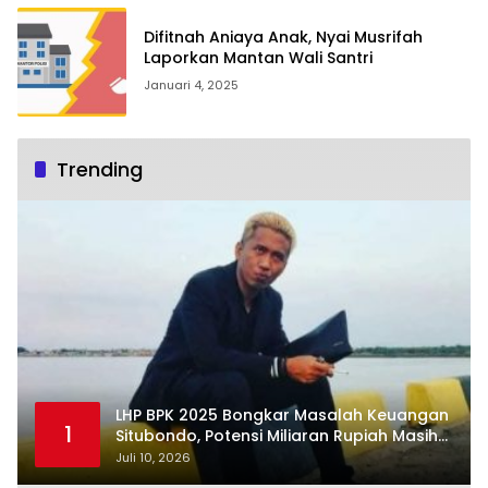
Difitnah Aniaya Anak, Nyai Musrifah
Laporkan Mantan Wali Santri
Januari 4, 2025
Trending
LHP BPK 2025 Bongkar Masalah Keuangan
1
Situbondo, Potensi Miliaran Rupiah Masih
Belum Terkelola
Juli 10, 2026