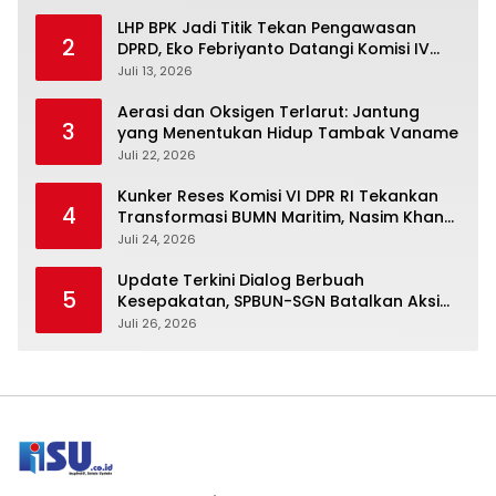
LHP BPK Jadi Titik Tekan Pengawasan
2
DPRD, Eko Febriyanto Datangi Komisi IV
dan Ajak Dewan Kembali Berpijak pada
Juli 13, 2026
Dokumen Resmi Negara
Aerasi dan Oksigen Terlarut: Jantung
3
yang Menentukan Hidup Tambak Vaname
Juli 22, 2026
Kunker Reses Komisi VI DPR RI Tekankan
4
Transformasi BUMN Maritim, Nasim Khan
Kawal Penguatan Sektor Laut
Juli 24, 2026
Update Terkini Dialog Berbuah
5
Kesepakatan, SPBUN-SGN Batalkan Aksi
Nasional Setelah Holding Penuhi Sejumlah
Juli 26, 2026
Aspirasi